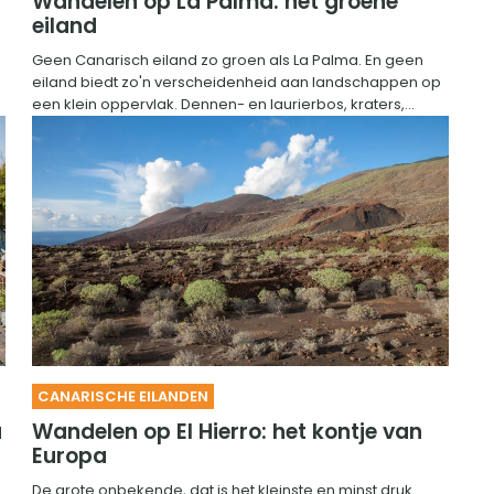
Wandelen op La Palma: het groene
eiland
Geen Canarisch eiland zo groen als La Palma. En geen
eiland biedt zo'n verscheidenheid aan landschappen op
een klein oppervlak. Dennen- en laurierbos, kraters,...
CANARISCHE EILANDEN
a
Wandelen op El Hierro: het kontje van
Europa
De grote onbekende, dat is het kleinste en minst druk