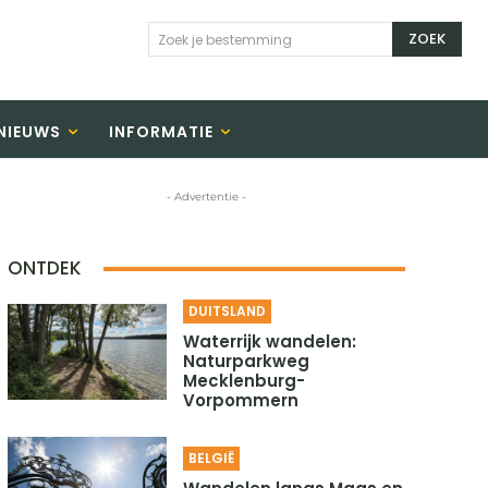
ZOEK
Zoek je bestemming
NIEUWS
INFORMATIE
- Advertentie -
ONTDEK
DUITSLAND
Waterrijk wandelen:
Naturparkweg
Mecklenburg-
Vorpommern
BELGIË