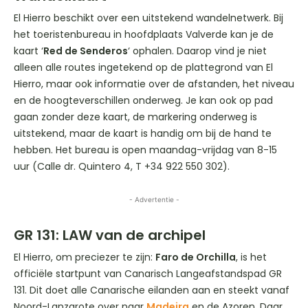
El Hierro beschikt over een uitstekend wandelnetwerk. Bij
het toeristenbureau in hoofdplaats Valverde kan je de
kaart ‘
Red de Senderos
‘ ophalen. Daarop vind je niet
alleen alle routes ingetekend op de plattegrond van El
Hierro, maar ook informatie over de afstanden, het niveau
en de hoogteverschillen onderweg. Je kan ook op pad
gaan zonder deze kaart, de markering onderweg is
uitstekend, maar de kaart is handig om bij de hand te
hebben. Het bureau is open maandag-vrijdag van 8-15
uur (Calle dr. Quintero 4, T +34 922 550 302).
- Advertentie -
GR 131: LAW van de archipel
El Hierro, om preciezer te zijn:
Faro de Orchilla
, is het
officiële startpunt van Canarisch Langeafstandspad GR
131. Dit doet alle Canarische eilanden aan en steekt vanaf
Noord-Lanzarote over naar
Madeira
en de Azoren. Daar