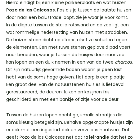
Hierro eindigt bij een kleine parkeerplaats en wat huizen:
Pozo de las Calcosas
. Pas als je tussen de laatste huizen
door naar een balustrade loopt, zie je waar je voor komt.
In de diepte tussen de steile rotswand en de zee ligt een
wat rommelige nederzetting van huizen met strodaken.
De huizen staan dicht op elkaar, alsof ze schuilen tegen
de elementen. Een met ruwe stenen geplaveid pad voert
naar beneden, waar je tussen de huisjes door naar zee
kan lopen en een duik nemen in een van de twee
charcos
.
Dit zijn natuurlijk gevormde baden waarin je geen last
hebt van de soms hoge golven. Het dorp is een plaatje.
Een groot deel van de natuurstenen huisjes is liefdevol
gerestaureerd, de deuren, luiken en kozijnen fris
geschilderd en met een bankje of zitje voor de deur.
Tussen de huizen lopen bochtige, smalle straatjes die
soms kleurig betegeld zijn. Behalve opgeknapte huisjes zijn
er ook met een ingestort dak en verveloos houtwerk. Dat
geeft Pozo de las Calcosas net dat
rafelrandje
dat het zo