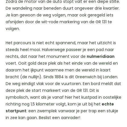
Zodra de motor van de auto stopt valt er een diepe stilte.
De wandeling naar beneden duurt ongeveer drie kwartier.
Je kan gewoon de weg volgen, maar ook geregeld iets
afsnijden door de wit-rode markering van de GR 131 te
volgen.
Het parcours is niet echt spannend, maar het uitzicht is
steeds heel mooi. Halverwege passeer je een pad naar
rechts, dat naar het monument voor de
nulmeridiaan
voert. Ooit gold deze plek als het einde van de wereld en
daarom het ijkpunt waarmee men de wereld in kaart
bracht (de nullijn). Sinds 1884 is dit Greenwich bij Londen.
De weg eindigt vlak voor de vuurtoren. Een bord meldt dat
deze plek de start markeert van de GR 131. Dit is
symbolisch, want als je vanaf hier het kustpad in oostelijke
richting nog 1,5 kilometer volgt, kom je uit bij het
echte
startpunt
: een zwemplek vanwaar je per trap een stukje
in zee kan gaan. Beslist een aanrader!