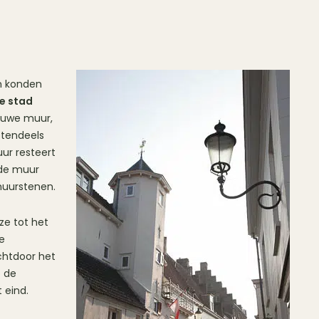
em konden
e stad
euwe muur,
otendeels
uur resteert
 de muur
muurstenen.
ze tot het
de
chtdoor het
p de
 eind.