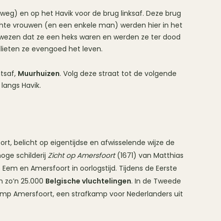
weg) en op het Havik voor de brug linksaf. Deze brug
hte vrouwen (en een enkele man) werden hier in het
ewezen dat ze een heks waren en werden ze ter dood
lieten ze evengoed het leven.
htsaf,
Muurhuizen
. Volg deze straat tot de volgende
langs Havik.
t, belicht op eigentijdse en afwisselende wijze de
oge schilderij
Zicht op Amersfoort
(1671) van Matthias
 Eem en Amersfoort in oorlogstijd. Tijdens de Eerste
n zo’n 25.000
Belgische vluchtelingen
. In de Tweede
mp Amersfoort, een strafkamp voor Nederlanders uit