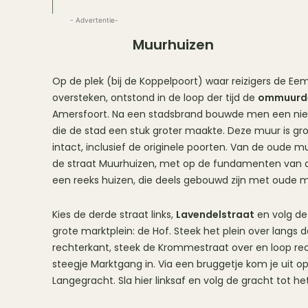
- Advertentie-
Muurhuizen
Op de plek (bij de Koppelpoort) waar reizigers de E
oversteken, ontstond in de loop der tijd de
ommuurd
Amersfoort. Na een stadsbrand bouwde men een ni
die de stad een stuk groter maakte. Deze muur is gr
intact, inclusief de originele poorten. Van de oude m
de straat Muurhuizen, met op de fundamenten van
een reeks huizen, die deels gebouwd zijn met oude 
Kies de derde straat links,
Lavendelstraat
en volg de
grote marktplein: de Hof. Steek het plein over langs 
rechterkant, steek de Krommestraat over en loop re
steegje Marktgang in. Via een bruggetje kom je uit o
Langegracht. Sla hier linksaf en volg de gracht tot het