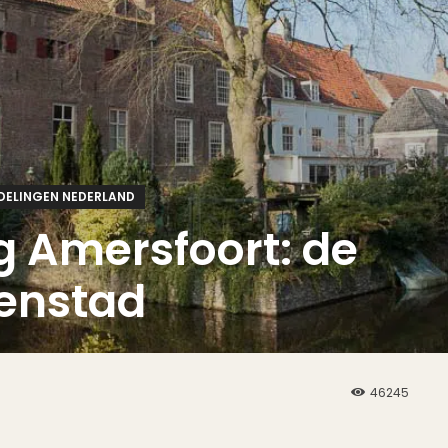
ELINGEN NEDERLAND
 Amersfoort: de
nenstad
46245