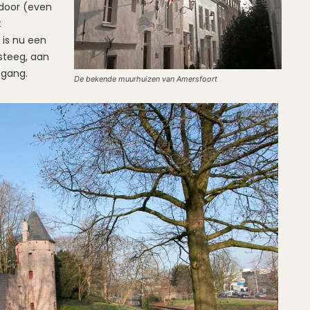
tdoor (even
t
 is nu een
steeg, aan
sgang.
De bekende muurhuizen van Amersfoort