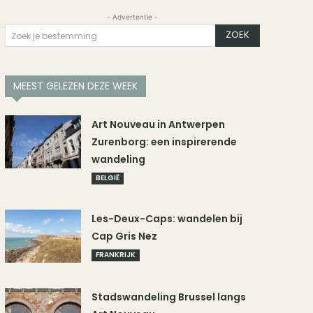
- Advertentie -
ZOEK
Zoek je bestemming
MEEST GELEZEN DEZE WEEK
Art Nouveau in Antwerpen
Zurenborg: een inspirerende
wandeling
BELGIË
Les-Deux-Caps: wandelen bij
Cap Gris Nez
FRANKRIJK
Stadswandeling Brussel langs