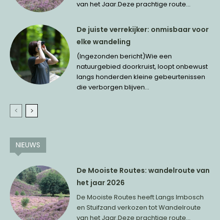
van het Jaar.Deze prachtige route...
De juiste verrekijker: onmisbaar voor
elke wandeling
(Ingezonden bericht)Wie een
natuurgebied doorkruist, loopt onbewust
langs honderden kleine gebeurtenissen
die verborgen blijven...
NIEUWS
De Mooiste Routes: wandelroute van
het jaar 2026
De Mooiste Routes heeft Langs Imbosch
en Stuifzand verkozen tot Wandelroute
van het Jaar.Deze prachtige route...