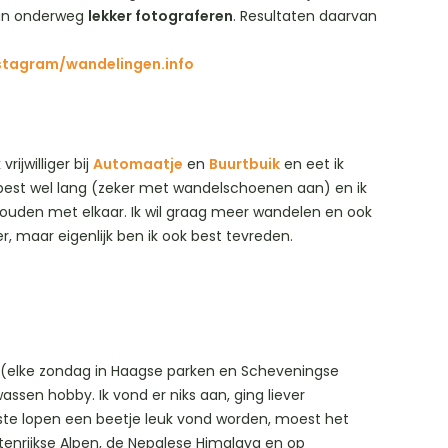
k kan onderweg
lekker fotograferen
. Resultaten daarvan
stagram/wandelingen.info
rijwilliger bij
Automaatje
en
Buurtbuik
en eet ik
 best wel lang (zeker met wandelschoenen aan) en ik
 houden met elkaar. Ik wil graag meer wandelen en ook
r, maar eigenlijk ben ik ook best tevreden.
 (elke zondag in Haagse parken en Scheveningse
assen hobby. Ik vond er niks aan, ging liever
igste lopen een beetje leuk vond worden, moest het
stenrijkse Alpen, de Nepalese Himalaya en op