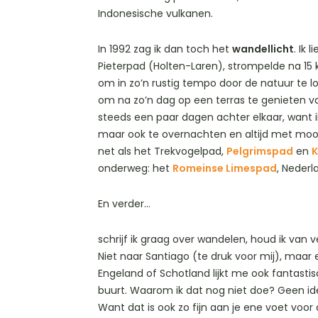
Indonesische vulkanen.
In 1992 zag ik dan toch het
wandellicht
. Ik
Pieterpad (Holten-Laren), strompelde na 15 
om in zo’n rustig tempo door de natuur te l
om na zo’n dag op een terras te genieten van
steeds een paar dagen achter elkaar, want ik
maar ook te overnachten en altijd met moo
net als het Trekvogelpad,
Pelgrimspad
en
K
onderweg: het
Romeinse Limespad
, Nederl
En verder…
schrijf ik graag over wandelen, houd ik van 
Niet naar Santiago (te druk voor mij), maar
Engeland of Schotland lijkt me ook fantastisc
buurt. Waarom ik dat nog niet doe? Geen id
Want dat is ook zo fijn aan je ene voet voor