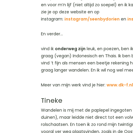
en voor m’n lijf (niet altijd zo soepel) en i
zie je op deze website en op
instagram:
instagram/seenbydorien
en
in
En verder…
vind ik
onderweg zijn
leuk, en poezen, ben ik v
graag (vegan) Indonesisch en Thais. Ik ben
vind ‘t fijn als mensen een beetje rekening
graag langer wandelen. En ik wil nog wel mee
Meer van mijn werk vind je hier:
www.dk-f.nl
Tineke
Wandelen is mij met de paplepel ingegoten
duinen), maar leidde niet direct tot een volw
rolschaatsen. En toen ik zo rond mijn twint
vooral ver weg plaatsvinden, zoals in de Oo