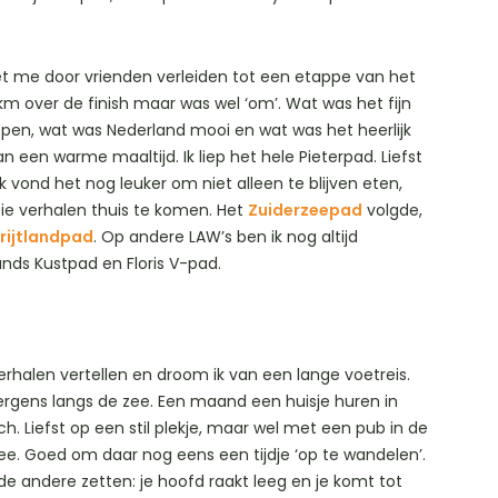
 liet me door vrienden verleiden tot een etappe van het
km over de finish maar was wel ‘om’. Wat was het fijn
open, wat was Nederland mooi en wat was het heerlijk
 een warme maaltijd. Ik liep het hele Pieterpad. Liefst
 vond het nog leuker om niet alleen te blijven eten,
ie verhalen thuis te komen. Het
Zuiderzeepad
volgde,
rijtlandpad
. Op andere LAW’s ben ik nog altijd
ands Kustpad en Floris V-pad.
verhalen vertellen en droom ik van een lange voetreis.
 ergens langs de zee. Een maand een huisje huren in
h. Liefst op een stil plekje, maar wel met een pub in de
ee. Goed om daar nog eens een tijdje ‘op te wandelen’.
 de andere zetten: je hoofd raakt leeg en je komt tot