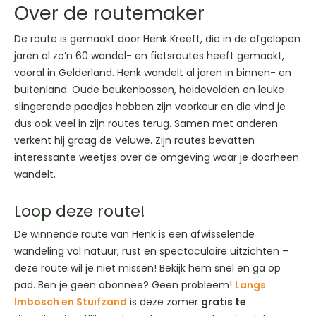
Over de routemaker
De route is gemaakt door Henk Kreeft, die in de afgelopen
jaren al zo’n 60 wandel- en fiets­routes heeft gemaakt,
vooral in Gelder­land. Henk wandelt al jaren in binnen- en
buiten­land. Oude beuken­bossen, heide­velden en leuke
slingerende paadjes hebben zijn voor­keur en die vind je
dus ook veel in zijn routes terug. Samen met anderen
verkent hij graag de Veluwe. Zijn routes bevatten
interessante weetjes over de omgeving waar je door­heen
wandelt.
Loop deze route!
De winnende route van Henk is een afwisselende
wandeling vol natuur, rust en spectaculaire uitzichten –
deze route wil je niet missen! Bekijk hem snel en ga op
pad. Ben je geen abonnee? Geen probleem!
Langs
Imbosch en Stuifzand
is deze zomer
gratis te