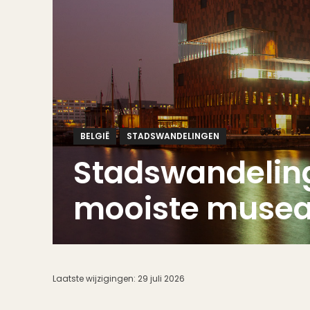
BELGIË
STADSWANDELINGEN
Stadswandelin
mooiste musea
Laatste wijzigingen:
29 juli 2026