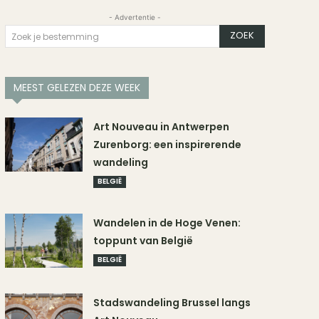
- Advertentie -
ZOEK
Zoek je bestemming
MEEST GELEZEN DEZE WEEK
Art Nouveau in Antwerpen
Zurenborg: een inspirerende
wandeling
BELGIË
Wandelen in de Hoge Venen:
toppunt van België
BELGIË
Stadswandeling Brussel langs