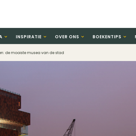
A
INSPIRATIE
OVER ONS
BOEKENTIPS
n: de mooiste musea van de stad