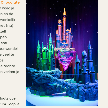
:
Chocolate
m word je
en en de
vankelijk
met (nu)
zelf
rpen
sche
our wandel
e veel te
hoe
eelzachte
 verlaat je
laats over
trum
. Loop je