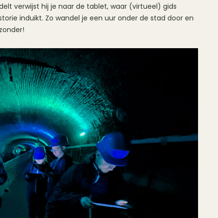
elt verwijst hij je naar de tablet, waar (virtueel) gids
storie induikt. Zo wandel je een uur onder de stad door en
jzonder!