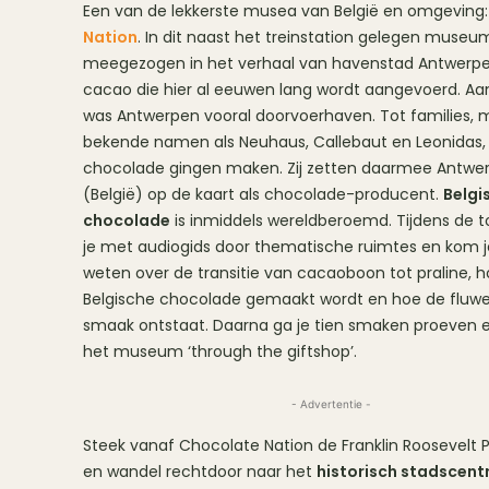
Een van de lekkerste musea van België en omgeving
Nation
. In dit naast het treinstation gelegen museu
meegezogen in het verhaal van havenstad Antwerp
cacao die hier al eeuwen lang wordt aangevoerd. Aan
was Antwerpen vooral doorvoerhaven. Tot families, 
bekende namen als Neuhaus, Callebaut en Leonidas, 
chocolade gingen maken. Zij zetten daarmee Antwe
(België) op de kaart als chocolade-producent.
Belgi
chocolade
is inmiddels wereldberoemd. Tijdens de t
je met audiogids door thematische ruimtes en kom j
weten over de transitie van cacaoboon tot praline, 
Belgische chocolade gemaakt wordt en hoe de fluw
smaak ontstaat. Daarna ga je tien smaken proeven en
het museum ‘through the giftshop’.
- Advertentie -
Steek vanaf Chocolate Nation de Franklin Roosevelt P
en wandel rechtdoor naar het
historisch stadscen