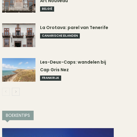
Art Nouveau
BELGIË
La Orotava: parel van Tenerife
CANARISCHE EILANDEN
Les-Deux-Caps: wandelen bij
Cap Gris Nez
FRANKRIJK
BOEKENTIPS