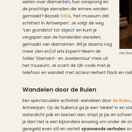
weten over diamanten, hun oorsprong en
de prachtige sierraden die ermee worden
gemaakt? Bezoek
DIVA
, ‘het museum dat
schittert in Antwerpen’. Je volgt de weg
‘van grondstof tot object’ en kunt je
vergapen aan de honderden sieraden,
gemaakt van diamanten. Wil je daarna nog
meer zien en/of iets kopen? Neem de
Het Dia
folder ‘Diamant- en Juwelentour’ mee uit
het museum. Je scant de QR-code met je
telefoon en wandelt met acteur Herbert Flack en ra
Wandelen door de Ruien
Een spectaculaire activiteit: wandelen door
de Ruien
Antwerpen. Op de Suikerrui ga je een ‘winkel’ in en sta
waterdicht pak en laarzen aan, stopt je jas en schoe
je dan! Het is een bijzondere ervaring om onder de st
geregeld even stil en vertelt
spannende verhalen
ov