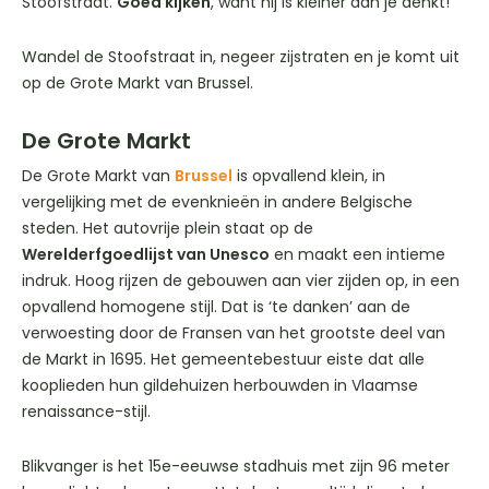
Stoofstraat.
Goed kijken
, want hij is kleiner dan je denkt!
Wandel de Stoofstraat in, negeer zijstraten en je komt uit
op de Grote Markt van Brussel.
De Grote Markt
De Grote Markt van
Brussel
is opvallend klein, in
vergelijking met de evenknieën in andere Belgische
steden. Het autovrije plein staat op de
Werelderfgoedlijst van Unesco
en maakt een intieme
indruk. Hoog rijzen de gebouwen aan vier zijden op, in een
opvallend homogene stijl. Dat is ‘te danken’ aan de
verwoesting door de Fransen van het grootste deel van
de Markt in 1695. Het gemeentebestuur eiste dat alle
kooplieden hun gildehuizen herbouwden in Vlaamse
renaissance-stijl.
Blikvanger is het 15e-eeuwse stadhuis met zijn 96 meter