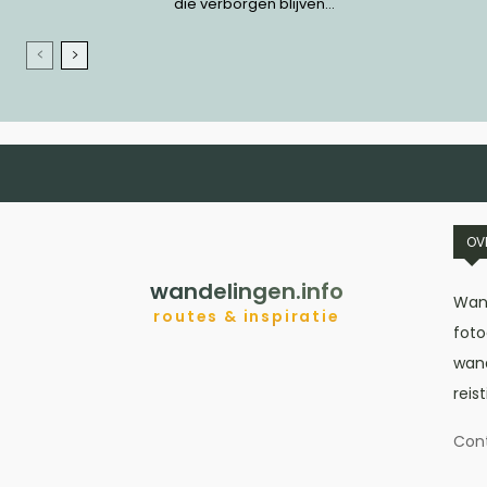
die verborgen blijven...
OV
wandelingen.info
Wand
routes & inspiratie
foto
wand
reis
Con