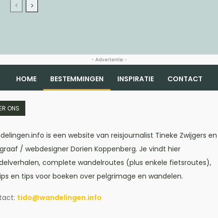
- Advertentie -
HOME
BESTEMMINGEN
INSPIRATIE
CONTACT
ER ONS
elingen.info is een website van reisjournalist Tineke Zwijgers en
graaf / webdesigner Dorien Koppenberg. Je vindt hier
elverhalen, complete wandelroutes (plus enkele fietsroutes),
tips en tips voor boeken over pelgrimage en wandelen.
tact:
tido@wandelingen.info