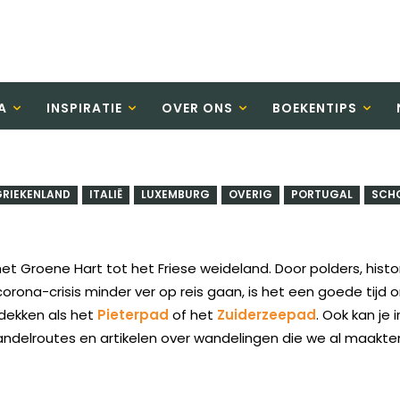
A
INSPIRATIE
OVER ONS
BOEKENTIPS
RIEKENLAND
ITALIË
LUXEMBURG
OVERIG
PORTUGAL
SCH
et Groene Hart tot het Friese weideland. Door polders, histo
orona-crisis minder ver op reis gaan, is het een goede tijd
dekken als het
Pieterpad
of het
Zuiderzeepad
. Ook kan je
ndelroutes en artikelen over wandelingen die we al maakte