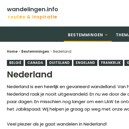
wandelingen.info
routes & inspiratie
BESTEMMINGEN
THEM
Home
Bestemmingen
Nederland
BELGIË
CANADA
DUITSLAND
ENGELAND
FRANKRIJK
G
Nederland
Nederland is een heerlijk en gevarieerd wandelland. Van h
Nederland raak je nooit uitgewandeld. En nu we door de c
paar dagen. En misschien nog langer om een LAW te ont
het Jabikspaad. Wij helpen je graag op weg met onze wa
Veel plezier als je gaat wandelen in Nederland!