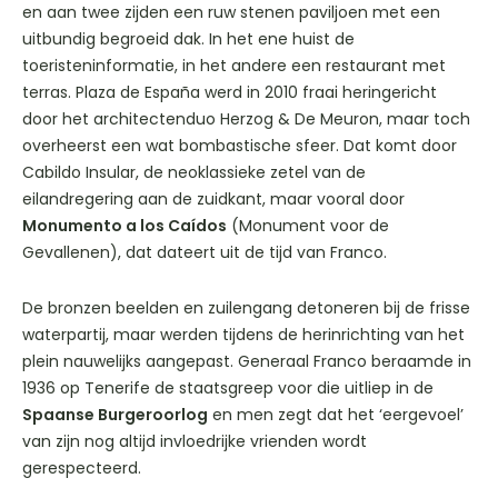
en aan twee zijden een ruw stenen paviljoen met een
uitbundig begroeid dak. In het ene huist de
toeristeninformatie, in het andere een restaurant met
terras. Plaza de España werd in 2010 fraai heringericht
door het architectenduo Herzog & De Meuron, maar toch
overheerst een wat bombastische sfeer. Dat komt door
Cabildo Insular, de neoklassieke zetel van de
eilandregering aan de zuidkant, maar vooral door
Monumento a los Caídos
(Monument voor de
Gevallenen), dat dateert uit de tijd van Franco.
De bronzen beelden en zuilengang detoneren bij de frisse
waterpartij, maar werden tijdens de herinrichting van het
plein nauwelijks aangepast. Generaal Franco beraamde in
1936 op Tenerife de staatsgreep voor die uitliep in de
Spaanse Burgeroorlog
en men zegt dat het ‘eergevoel’
van zijn nog altijd invloedrijke vrienden wordt
gerespecteerd.