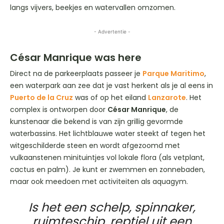
langs vijvers, beekjes en watervallen omzomen.
- Advertentie -
César Manrique was here
Direct na de parkeerplaats passeer je
Parque Maritimo
,
een waterpark aan zee dat je vast herkent als je al eens in
Puerto de la Cruz
was of op het eiland
Lanzarote
. Het
complex is ontworpen door
César Manrique
, de
kunstenaar die bekend is van zijn grillig gevormde
waterbassins. Het lichtblauwe water steekt af tegen het
witgeschilderde steen en wordt afgezoomd met
vulkaanstenen minituintjes vol lokale flora (als vetplant,
cactus en palm). Je kunt er zwemmen en zonnebaden,
maar ook meedoen met activiteiten als aquagym.
Is het een schelp, spinnaker,
ruimteschip, reptiel uit een