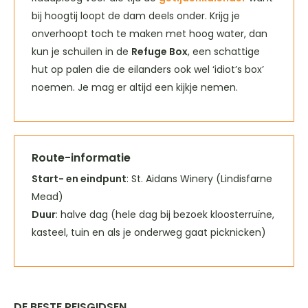
bij hoogtij loopt de dam deels onder. Krijg je
onverhoopt toch te maken met hoog water, dan
kun je schuilen in de
Refuge Box
, een schattige
hut op palen die de eilanders ook wel ‘idiot’s box’
noemen. Je mag er altijd een kijkje nemen.
Route-informatie
Start- en eindpunt
: St. Aidans Winery (Lindisfarne
Mead)
Duur
: halve dag (hele dag bij bezoek kloosterruïne,
kasteel, tuin en als je onderweg gaat picknicken)
DE BESTE REISGIDSEN