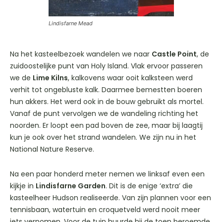
Lindisfarne Mead
Na het kasteelbezoek wandelen we naar
Castle Point
, de
zuidoostelijke punt van Holy Island. Vlak ervoor passeren
we de
Lime Kilns
, kalkovens waar ooit kalksteen werd
verhit tot ongebluste kalk. Daarmee bemestten boeren
hun akkers. Het werd ook in de bouw gebruikt als mortel.
Vanaf de punt vervolgen we de wandeling richting het
noorden. Er loopt een pad boven de zee, maar bij laagtij
kun je ook over het strand wandelen. We zijn nu in het
National Nature Reserve.
Na een paar honderd meter nemen we linksaf even een
kijkje in
Lindisfarne Garden
. Dit is de enige ‘extra’ die
kasteelheer Hudson realiseerde. Van zijn plannen voor een
tennisbaan, watertuin en croquetveld werd nooit meer
iets vernomen. Voor de tuin huurde hij de toen beroemde