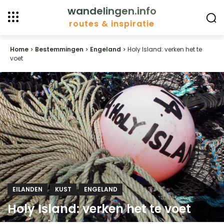
wandelingen.info
routes & inspiratie
Home
Bestemmingen
Engeland
Holy Island: verken het te
voet
EILANDEN
KUST
ENGELAND
Holy Island: verken het te voet