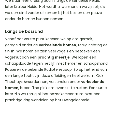
We slaan een drassig pad in langs de Benderse Heide,
later Kralöer Heide. Het wordt al warmer en we zijn blij als
we een eind verder uitkomen bij het bos en een pauze
onder de bomen kunnen nemen.
Langs de bosrand
Vanaf het verste punt koersen we op ons gemak,
geregeld onder de
verkoelende bomen
, terug richting de
finish. We horen en zien veel vogels en bezoeken een
vogelhut aan een
prachtig meertje
. We lopen een
schaapskudde tegen het lijf, met herder en schaapshond.
Passeren de bekende Radiotelescoop. Zo op het eind van
een lange tocht zijn deze afleidingen heel welkom. Ook
Theehuys Anserdennen, verscholen onder
verkoelende
bomen
, is een fijne plek om even uit te rusten. Een uurtje
later zijn we terug bij het bezoekerscentrum. Wat een
prachtige dag wandelen op het Dwingelderveld!