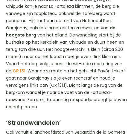
Chipude kan je naar La Fortaleza klimmen, de berg die
vanwege zijn topplateau ook wel de Tafelberg wordt
genoemd. Hij staat aan de rand van Nationaal Park
Garajonay, enkele kilometers ten zuidwesten van
de
hoogste berg
van het eiland. De wandeling start bij de
bushalte op het kerkplein van Chipude en duurt heen en
terug zo’n drie uur. Het hoogteverschil is klein (circa 200
meter) maar op het laatst moet je even flink klimmen.
Vanuit het dorp volg je eerst de wit-rode markering van
de
GR 131
. Waar deze route na het gehucht Pavón linksaf
gaat naar Garajonay sla je even rechtsaf en houd je
vervolgens links aan (GR 131.1). Dicht langs de rug van de
bergkam wandel je naar de voet van de Fortaleza-
rotswand. Een steil, trapachtig rotspaadje brengt je boven
op het plateau.
‘Strandwandelen’
Ook vanuit eilandhoofdstad San Sebastián de la Gomera