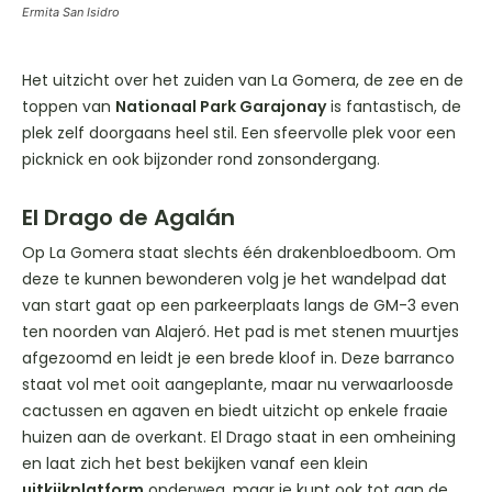
Ermita San Isidro
Het uitzicht over het zuiden van La Gomera, de zee en de
toppen van
Nationaal Park Garajonay
is fantastisch, de
plek zelf doorgaans heel stil. Een sfeervolle plek voor een
picknick en ook bijzonder rond zonsondergang.
El Drago de Agalán
Op La Gomera staat slechts één drakenbloedboom. Om
deze te kunnen bewonderen volg je het wandelpad dat
van start gaat op een parkeerplaats langs de GM-3 even
ten noorden van Alajeró. Het pad is met stenen muurtjes
afgezoomd en leidt je een brede kloof in. Deze barranco
staat vol met ooit aangeplante, maar nu verwaarloosde
cactussen en agaven en biedt uitzicht op enkele fraaie
huizen aan de overkant. El Drago staat in een omheining
en laat zich het best bekijken vanaf een klein
uitkijkplatform
onderweg, maar je kunt ook tot aan de