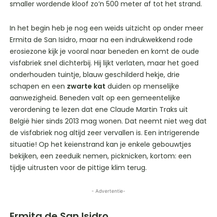
smaller wordende kloof zo’n 500 meter af tot het strand.
In het begin heb je nog een weids uitzicht op onder meer
Ermita de San Isidro, maar na een indrukwekkend rode
erosiezone kijk je vooral naar beneden en komt de oude
visfabriek snel dichterbij. Hij lijkt verlaten, maar het goed
onderhouden tuintje, blauw geschilderd hekje, drie
schapen en een
zwarte kat
duiden op menselijke
aanwezigheid. Beneden valt op een gemeentelijke
verordening te lezen dat ene Claude Martin Traks uit
België hier sinds 2013 mag wonen. Dat neemt niet weg dat
de visfabriek nog altijd zeer vervallen is. Een intrigerende
situatie! Op het keienstrand kan je enkele gebouwtjes
bekijken, een zeeduik nemen, picknicken, kortom: een
tijdje uitrusten voor de pittige klim terug.
- Advertentie-
Ermita de San Isidro