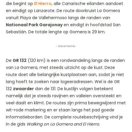
die begint op
El Hierro
, alle Canarische eilanden aandoet
en eindigt op Lanzarote. De route doorkruist La Gomera
vanuit Playa de Vallehermoso langs de randen van
Nationaal Park Garajonay
en eindigt in hoofdstad San
Sebastián. De totale lengte op Gomera is 29 km.
- Advertentie-
De
GR 132
(120 km) is een rondwandeling langs de randen
van La Gomera, met steeds uitzicht op de kust. Deze
route doet alle belangrijke kustplaatsen aan, zodat je niet
lang hoeft te zoeken naar logeeradressen. Wel is de GR
132
zwaarder
dan de 131. De kustlijn volgen betekent
namelijk dat je steeds ravijnen en valleien oversteekt en
veel daalt en klimt. De routes zijn prima bewegwijzerd met
wit-rode markering en er staan langs het pad goede
informatieborden. De complete routebeschrijving vind je
in de gids
Walking on La Gomera and El Hierro
.