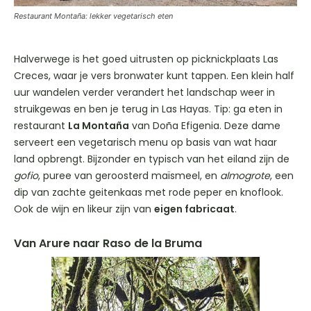
Restaurant Montaña: lekker vegetarisch eten
Halverwege is het goed uitrusten op picknickplaats Las
Creces, waar je vers bronwater kunt tappen. Een klein half
uur wandelen verder verandert het landschap weer in
struikgewas en ben je terug in Las Hayas. Tip: ga eten in
restaurant
La Montaña
van Doña Efigenia. Deze dame
serveert een vegetarisch menu op basis van wat haar
land opbrengt. Bijzonder en typisch van het eiland zijn de
gofio
, puree van geroosterd maïsmeel, en
almogrote
, een
dip van zachte geitenkaas met rode peper en knoflook.
Ook de wijn en likeur zijn van
eigen fabricaat
.
Van Arure naar Raso de la Bruma