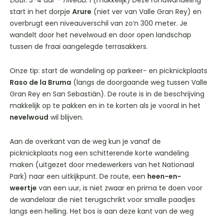
Duur:
3-4 uur –
niveau:
1 (makkelijk) Deze rondwandeling
start in het dorpje
Arure
(niet ver van Valle Gran Rey) en
overbrugt een niveauverschil van zo’n 300 meter. Je
wandelt door het nevelwoud en door open landschap
tussen de fraai aangelegde terrasakkers.
Onze tip: start de wandeling op parkeer- en picknickplaats
Raso de la Bruma
(langs de doorgaande weg tussen Valle
Gran Rey en San Sebastián). De route is in de beschrijving
makkelijk op te pakken en in te korten als je vooral in het
nevelwoud
wil blijven.
Aan de overkant van de weg kun je vanaf de
picknickplaats nog een schitterende korte wandeling
maken (uitgezet door medewerkers van het Nationaal
Park) naar een uitkijkpunt. De route, een
heen-en-
weertje
van een uur, is niet zwaar en prima te doen voor
de wandelaar die niet terugschrikt voor smalle paadjes
langs een helling. Het bos is aan deze kant van de weg