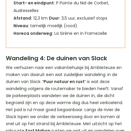
Start- en eindpunt:
P Pointe du Nid de Corbet,
Audresselles
Afstand:
12,3 km
Duur:
3,5 uur, exclusief stops
Niveau:
tamelijk moeilijk (rood)
Horeca onderweg:
La Sirène en in Framezelle
Wandeling 4: De duinen van Slack
We verhuizen naar een vakantiehuisje bij Ambleteuse en
maken van daaruit een wat zuidelijker wandeling: in de
duinen van Slack.
‘Puur natuur en rust’
is wat deze
wandeling volgens de routemaker te bieden heeft. Vanaf
de parkeerplaats wandelen we de duinen in, die dicht
begroeid zijn en op deze warme dag dus heel verkoelend.
Het pad is rul maar goed begaanbaar. Langs de rivier de
Slack lopen we onder de verkeersweg door en komen al
snel uit op het strand bij Ambleteuse. Met uitzicht op het
robuuste
Fort Mahon
rusten we wat uit en wandelen over