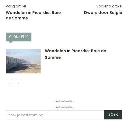
Vorig artikel
Volgend artikel
Wandelen in Picardië: Baie
Dwars door België
de Somme
OOK LEUK
Wandelen in Picardië: Baie de
Somme
- Advertentie -
- Advertentie -
ZOEK
Zoek je bestemming