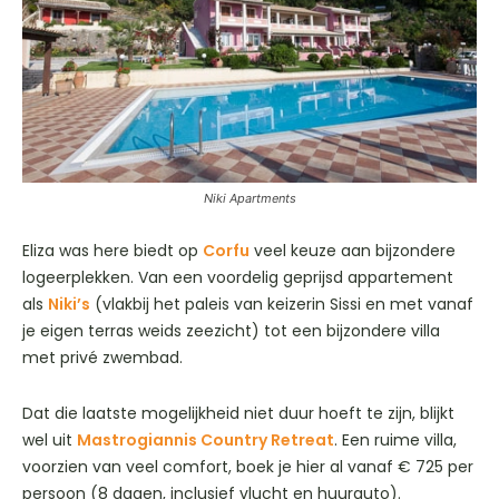
Niki Apartments
Eliza was here biedt op
Corfu
veel keuze aan bijzondere
logeerplekken. Van een voordelig geprijsd appartement
als
Niki’s
(vlakbij het paleis van keizerin Sissi en met vanaf
je eigen terras weids zeezicht) tot een bijzondere villa
met privé zwembad.
Dat die laatste mogelijkheid niet duur hoeft te zijn, blijkt
wel uit
Mastrogiannis Country Retreat
. Een ruime villa,
voorzien van veel comfort, boek je hier al vanaf € 725 per
persoon (8 dagen, inclusief vlucht en huurauto).