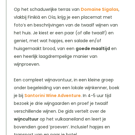
Op het schaduwrijke terras van
Domaine Sigalas
,
vlakbij Finikiá en Oía, krijg je een placemat met
foto’s en beschrijvingen van de twaalf wijnen van
het huis. Je kiest er een paar (of alle twaalf) en
geniet, met wat hapjes, een salade en/of
huisgemaakt brood, van een
goede maaltijd
en
een heerlijk laagdrempelige manier van
wijnproeven.
Een compleet wijnavontuur, in een kleine groep
onder begeleiding van een lokale wijnkenner, boek
je bij
Santorini Wine Adventure
. In 4-5 uur tijd
bezoek je drie wijngaarden en proef je twaalf
verschillende wijnen. De gids vertelt over de
wijncultuur
op het vulkaaneiland en leert je
bovendien goed ‘proeven’. Inclusief hapjes en
transport van en naar je hotel.