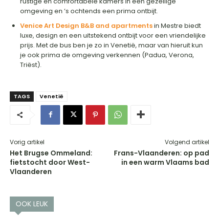
rustige en comfortabele kamers in een gezellige
omgeving en ’s ochtends een prima ontbijt.
Venice Art Design B&B and apartments
in Mestre biedt
luxe, design en een uitstekend ontbijt voor een vriendelijke
prijs. Met de bus ben je zo in Venetië, maar van hieruit kun
je ook prima de omgeving verkennen (Padua, Verona,
Triëst).
TAGS
Venetië
Vorig artikel
Volgend artikel
Het Brugse Ommeland:
Frans-Vlaanderen: op pad
fietstocht door West-
in een warm Vlaams bad
Vlaanderen
OOK LEUK