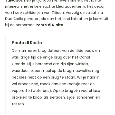
Salvador
. Heb je tijd, loop hier even binnen. Het lichte
interieur met enkele zachte kleuraccenten is het decor
van twee schilderijen van Titiaan. Vervolg de straat, nu
Due Aprile geheten, sla aan het eind linksaf en je komt uit
bij de beroemde
Ponte di Rialto
.
Ponte di Rialto
De marmeren brug dateert van de 16de eeuw en
was lange tijd de enige brug over het Canal
Grande. Hij is beroemd om zijn rijen winkels,
waardoor je, eenmaal op de brug, nauwelijks nog
het idee hebt op een brug te staan. Wil je haar in
vol ornaat zien, maak dan een tochtje met de
vaporetto (waterbus). Op de brug zijn vooral luxe
artikelen te koop, als sieraden, zijde, schoenen en
tassen.