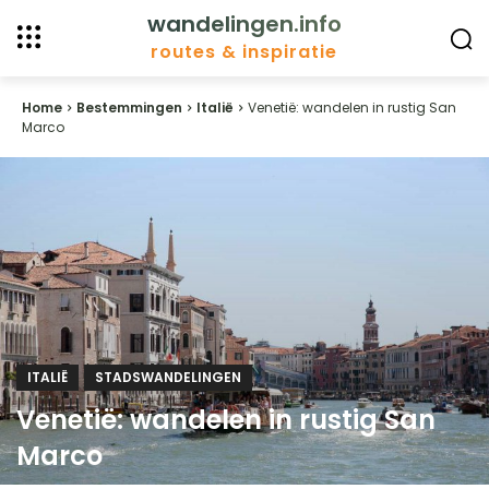
wandelingen.info
routes & inspiratie
Home
Bestemmingen
Italië
Venetië: wandelen in rustig San
Marco
ITALIË
STADSWANDELINGEN
Venetië: wandelen in rustig San
Marco