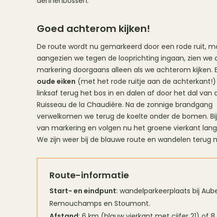
dennenbossen.
Goed achterom kijken!
De route wordt nu gemarkeerd door een rode ruit, m
aangezien we tegen de looprichting ingaan, zien we 
markering doorgaans alleen als we achterom kijken. B
oude eiken
(met het rode ruitje aan de achterkant!
linksaf terug het bos in en dalen af door het dal van
Ruisseau de la Chaudière. Na de zonnige brandgang
verwelkomen we terug de koelte onder de bomen. Bij
van markering en volgen nu het groene vierkant lan
We zijn weer bij de blauwe route en wandelen terug n
Route-informatie
Start- en eindpunt
: wandelparkeerplaats bij Au
Remouchamps en Stoumont.
Afstand
: 6 km (blauw vierkant met cijfer 21) of 