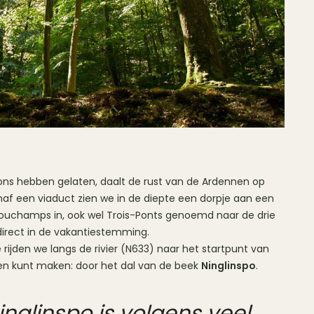
ons hebben gelaten, daalt de rust van de Ardennen op
naf een viaduct zien we in de diepte een dorpje aan een
mouchamps in, ook wel Trois-Ponts genoemd naar de drie
direct in de vakantiestemming.
ijden we langs de rivier (N633) naar het startpunt van
en kunt maken: door het dal van de beek
Ninglinspo
.
nglinspo is volgens veel