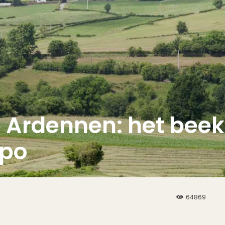
 Ardennen: het beek
spo
64869