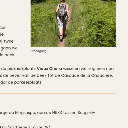
aar
de
ij twee
) gaan we
Brandgang
 de beek
 de picknickplaats
Vieux Chera
wisselen we nog eenmaal
gs de oever van de beek tot de Cascade de la Chaudière.
aar de parkeerplaats.
berge du Ninglinspo, aan de N633 tussen Sougné-
8 km (Rothergids route 29).