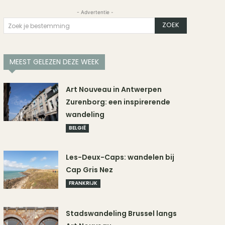
- Advertentie -
ZOEK
Zoek je bestemming
MEEST GELEZEN DEZE WEEK
Art Nouveau in Antwerpen
Zurenborg: een inspirerende
wandeling
BELGIË
Les-Deux-Caps: wandelen bij
Cap Gris Nez
FRANKRIJK
Stadswandeling Brussel langs