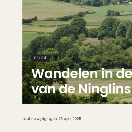
BELGIË
Wandelen in de
van de Ninglin
Laatste wijzigingen:
23 april 2025