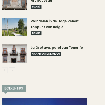
Art Nouveau
BELGIË
Wandelen in de Hoge Venen:
toppunt van België
BELGIË
La Orotava: parel van Tenerife
CANARISCHE EILANDEN
BOEKENTIPS