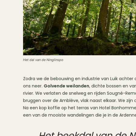
Het dal van de Ninglinspo
Zodra we de bebouwing en industrie van Luik achter 
ons neer.
Golvende weilanden
, dichte bossen en va
rivier. We verlaten de snelweg en rijden Sougné-Re
bruggen over de Amblève, vlak naast elkaar. We zijn 
Na een kop koffie op het terras van Hotel Bonhomme r
een van de mooiste wandelingen die je in de Ardenn
Het beekdal van de Ni