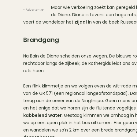
Maar wie verkoeling zoekt kan geregeld
- Advertentie-
de Diane. Diane is tevens een hoge rots,
voert de wandelaar het
zijdal
in van de beek Ruisseau
Brandgang
Na Bain de Diane scheiden onze wegen. De blauwe r
rechtdoor langs de zijbeek, de Rothergids leidt ons o
rots heen.
Een flink klimmetje en we volgen even de wit-rode m
van de GR 571 (een regionaal langeafstandspad). Dan
terug aan de oever van de Ninglinspo. Geen mens o
en het enige dat we horen zijn de fluitende vogeltjes
kabbelend water
. Gestaag klimmen we omhoog in he
we op een open plek in het bos uitkomen. Hier gaan w
en wandelen we zo’n 2 km over een brede brandgan