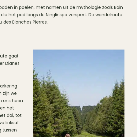
 baden in poelen, met namen uit de mythologie zoals Bain
 die het pad langs de Ninglinspo verspert. De wandelroute
 des Blanches Pierres.
oute gaat
ver Dianes
arkering
 zijn we
m ons heen
 en het
t dal, tot
e linksaf
g tussen