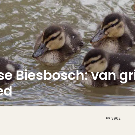
se Biesbosch: van gr
ed
3962