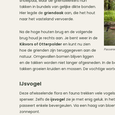
snoeipaal, waar de griendwerkers hun
takken in bundels van gelijke dikte bonden.
Hier legde de
griendaak
aan, die het hout
naar het vasteland vervoerde.
Na de hoge houten brug en de volgende
brug houd je rechts aan. Je bent weer in de
Kikvors of Otterpolder
en kunt nu zien
Passere
hoe de grienden zijn teruggegeven aan de
natuur. Omgevallen bomen blijven liggen
en de takken worden niet langer afgesneden. In de 
takken groeien kruiden en mossen. De vochtige worte
IJsvogel
Deze afwisselende flora en fauna trekken vele vogels 
sperwer. Zelfs de
ijsvogel
zie je met enig geluk. In he
passeert enkele bevergeulen. Via een haag van bloem
zonnepont.