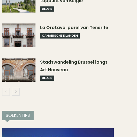
toppunt van België
BELGIË
La Orotava: parel van Tenerife
CANARISCHE EILANDEN
Stadswandeling Brussel langs
Art Nouveau
BELGIË
BOEKENTIPS