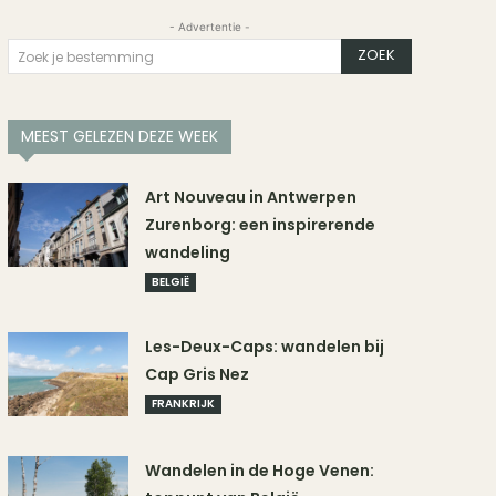
- Advertentie -
ZOEK
Zoek je bestemming
MEEST GELEZEN DEZE WEEK
Art Nouveau in Antwerpen
Zurenborg: een inspirerende
wandeling
BELGIË
Les-Deux-Caps: wandelen bij
Cap Gris Nez
FRANKRIJK
Wandelen in de Hoge Venen: