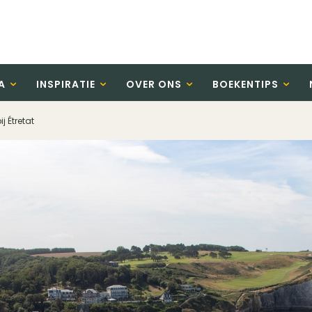
A
INSPIRATIE
OVER ONS
BOEKENTIPS
j Étretat