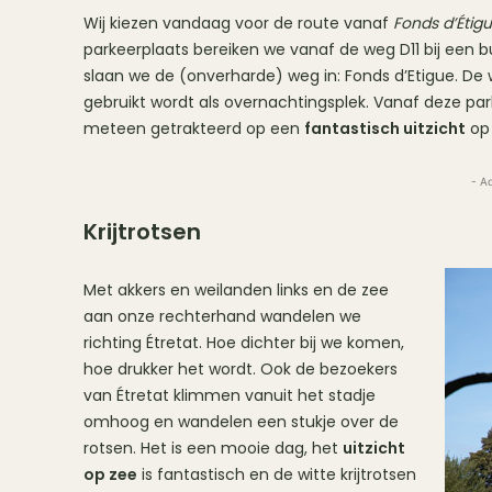
Wij kiezen vandaag voor de route vanaf
Fonds d’Étig
parkeerplaats bereiken we vanaf de weg D11 bij een b
slaan we de (onverharde) weg in: Fonds d’Etigue. De w
gebruikt wordt als overnachtingsplek. Vanaf deze pa
meteen getrakteerd op een
fantastisch uitzicht
op 
- A
Krijtrotsen
Met akkers en weilanden links en de zee
aan onze rechterhand wandelen we
richting Étretat. Hoe dichter bij we komen,
hoe drukker het wordt. Ook de bezoekers
van Étretat klimmen vanuit het stadje
omhoog en wandelen een stukje over de
rotsen. Het is een mooie dag, het
uitzicht
op zee
is fantastisch en de witte krijtrotsen