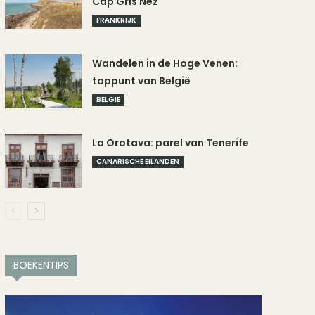
Cap Gris Nez
FRANKRIJK
Wandelen in de Hoge Venen:
toppunt van België
BELGIË
La Orotava: parel van Tenerife
CANARISCHE EILANDEN
BOEKENTIPS