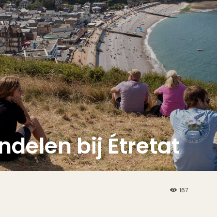
delen bij Étretat
167