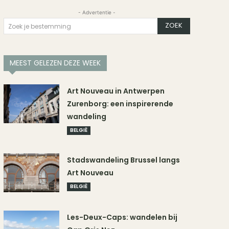
- Advertentie -
ZOEK
Zoek je bestemming
MEEST GELEZEN DEZE WEEK
Art Nouveau in Antwerpen
Zurenborg: een inspirerende
wandeling
BELGIË
Stadswandeling Brussel langs
Art Nouveau
BELGIË
Les-Deux-Caps: wandelen bij