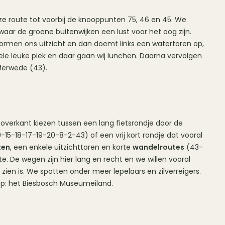
onze route tot voorbij de knooppunten 75, 46 en 45. We
aar de groene buitenwijken een lust voor het oog zijn.
vormen ons uitzicht en dan doemt links een watertoren op,
ele leuke plek en daar gaan wij lunchen. Daarna vervolgen
 Merwede (43).
erkant kiezen tussen een lang fietsrondje door de
5-18-17-19-20-8-2-43) of een vrij kort rondje dat vooral
ten
, een enkele uitzichttoren en korte
wandelroutes
(43-
. De wegen zijn hier lang en recht en we willen vooral
 zien is. We spotten onder meer lepelaars en zilverreigers.
op: het Biesbosch Museumeiland.