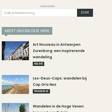
- Advertentie -
ZOEK
Zoek je bestemming
MEEST GELEZEN DEZE WEEK
Art Nouveau in Antwerpen
Zurenborg: een inspirerende
wandeling
BELGIË
Les-Deux-Caps: wandelen bij
Cap Gris Nez
FRANKRIJK
Wandelen in de Hoge Venen: