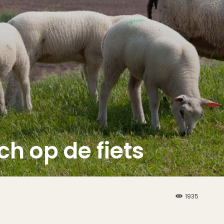
h op de fiets
1935