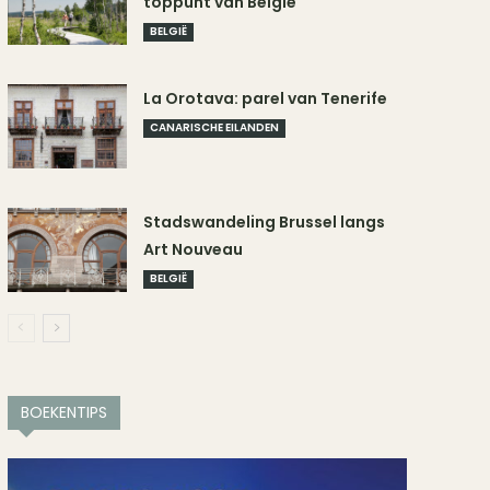
toppunt van België
BELGIË
La Orotava: parel van Tenerife
CANARISCHE EILANDEN
Stadswandeling Brussel langs
Art Nouveau
BELGIË
BOEKENTIPS