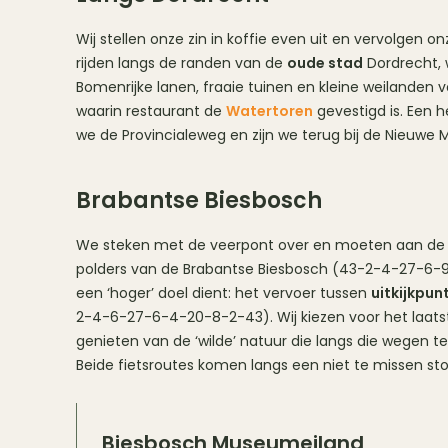
Wij stellen onze zin in koffie even uit en vervolgen 
rijden langs de randen van de
oude stad
Dordrecht, w
Bomenrijke lanen, fraaie tuinen en kleine weilanden 
waarin restaurant de
Watertoren
gevestigd is. Een h
we de Provincialeweg en zijn we terug bij de Nieuwe
Brabantse Biesbosch
We steken met de veerpont over en moeten aan de ov
polders van de Brabantse Biesbosch (43-2-4-27-6-9-1
een ‘hoger’ doel dient: het vervoer tussen
uitkijkpun
2-4-6-27-6-4-20-8-2-43). Wij kiezen voor het laatste
genieten van de ‘wilde’ natuur die langs die wegen te
Beide fietsroutes komen langs een niet te missen st
Biesbosch Museumeiland