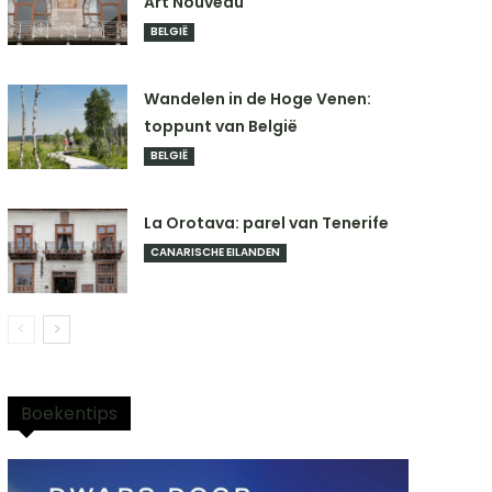
Art Nouveau
BELGIË
Wandelen in de Hoge Venen:
toppunt van België
BELGIË
La Orotava: parel van Tenerife
CANARISCHE EILANDEN
Boekentips