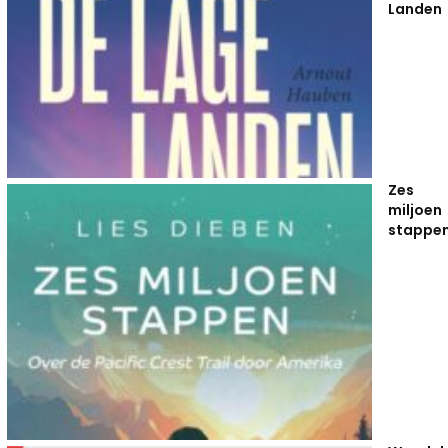
Landen
Zes
miljoen
stappe