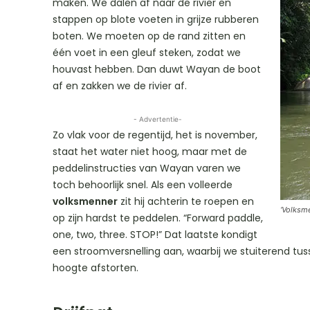
maken. We dalen af naar de rivier en
stappen op blote voeten in grijze rubberen
boten. We moeten op de rand zitten en
één voet in een gleuf steken, zodat we
houvast hebben. Dan duwt Wayan de boot
af en zakken we de rivier af.
- Advertentie-
Zo vlak voor de regentijd, het is november,
staat het water niet hoog, maar met de
peddelinstructies van Wayan varen we
toch behoorlijk snel. Als een volleerde
volksmenner
zit hij achterin te roepen en
‘Volksm
op zijn hardst te peddelen. “Forward paddle,
one, two, three. STOP!” Dat laatste kondigt
een stroomversnelling aan, waarbij we stuiterend tuss
hoogte afstorten.