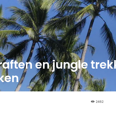
 raften en jungle tre
ken
2462