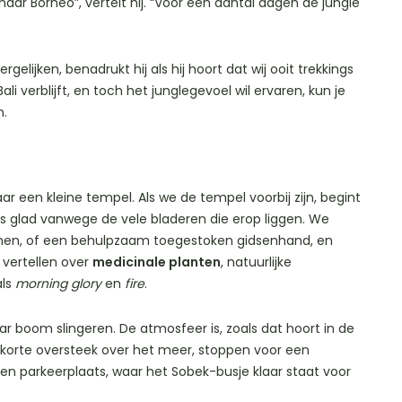
naar Borneo”, vertelt hij. “Voor een aantal dagen de jungle
rgelijken, benadrukt hij als hij hoort dat wij ooit trekkings
i verblijft, en toch het junglegevoel wil ervaren, kun je
n.
r een kleine tempel. Als we de tempel voorbij zijn, begint
is glad vanwege de vele bladeren die erop liggen. We
n, of een behulpzaam toegestoken gidsenhand, en
 vertellen over
medicinale planten
, natuurlijke
als
morning glory
en
fire
.
boom slingeren. De atmosfeer is, zoals dat hoort in de
n korte oversteek over het meer, stoppen voor een
n parkeerplaats, waar het Sobek-busje klaar staat voor