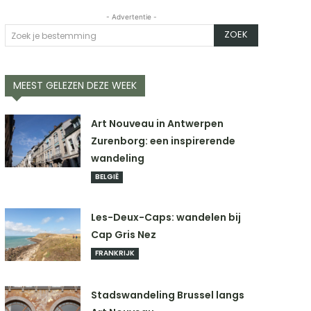
- Advertentie -
ZOEK
Zoek je bestemming
MEEST GELEZEN DEZE WEEK
Art Nouveau in Antwerpen
Zurenborg: een inspirerende
wandeling
BELGIË
Les-Deux-Caps: wandelen bij
Cap Gris Nez
FRANKRIJK
Stadswandeling Brussel langs