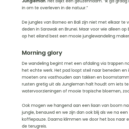
Jungleman
. Het blijkt een geuzennaam. “Ik ga graag 
in om te overleven in de natuur.”
De jungles van Borneo en Bali zijn niet met elkaar te ve
deden in Sarawak en Brunei. Maar voor wie alleen op Bal
op het eiland best een mooie junglewandeling make
Morning glory
De wandeling begint met een afdaling via trappen naa
het echte werk. Het pad loopt steil naar beneden en 
moeten ons vasthouden aan takken en boomstamme
rusten gretig uit als Jungleman halt houdt om iets te
watervoorzieningen of mooie tropische bloemen, zo
Ook mogen we hangend aan een liaan van boom naar 
jungle, benauwd en we zijn dan ook blij als we na ee
koffiepauze. Daarna klimmen we door het bos naar ee
de terugreis.