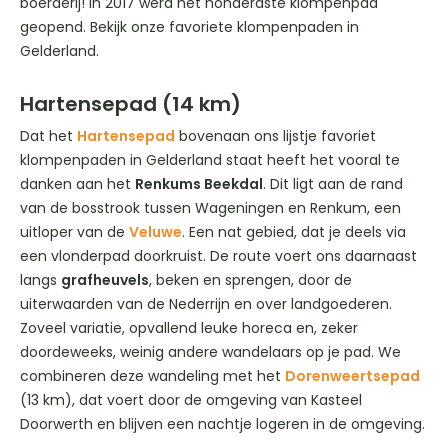
boerderij! In 2017 werd het honderdste klompenpad
geopend. Bekijk onze favoriete klompenpaden in
Gelderland.
Hartensepad (14 km)
Dat het
Hartensepad
bovenaan ons lijstje favoriet
klompenpaden in Gelderland staat heeft het vooral te
danken aan het
Renkums Beekdal
. Dit ligt aan de rand
van de bosstrook tussen Wageningen en Renkum, een
uitloper van de
Veluwe
. Een nat gebied, dat je deels via
een vlonderpad doorkruist. De route voert ons daarnaast
langs
grafheuvels
, beken en sprengen, door de
uiterwaarden van de Nederrijn en over landgoederen.
Zoveel variatie, opvallend leuke horeca en, zeker
doordeweeks, weinig andere wandelaars op je pad. We
combineren deze wandeling met het
Dorenweertsepad
(13 km), dat voert door de omgeving van Kasteel
Doorwerth en blijven een nachtje logeren in de omgeving.