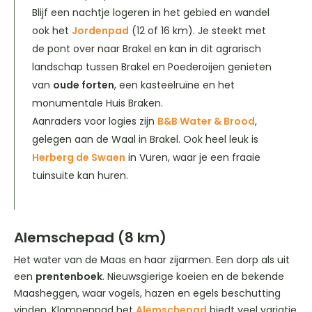
Blijf een nachtje logeren in het gebied en wandel
ook het
Jordenpad
(12 of 16 km). Je steekt met
de pont over naar Brakel en kan in dit agrarisch
landschap tussen Brakel en Poederoijen genieten
van
oude forten
, een kasteelruïne en het
monumentale Huis Braken.
Aanraders voor logies zijn
B&B Water & Brood
,
gelegen aan de Waal in Brakel. Ook heel leuk is
Herberg de Swaen
in Vuren, waar je een fraaie
tuinsuite kan huren.
Alemschepad (8 km)
Het water van de Maas en haar zijarmen. Een dorp als uit
een
prentenboek
. Nieuwsgierige koeien en de bekende
Maasheggen, waar vogels, hazen en egels beschutting
vinden. Klompenpad het
Alemschepad
biedt veel variatie