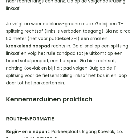
naar rechts langs een bank. Ga op de volgende kruising
linksaf.
Je volgt nu weer de blauw-groene route. Ga bij een T-
splitsing rechtsaf (links is verboden toegang). Sla na circa
50 meter (net voor putdeksel Z-1) een smal en
kronkelend bospad
rechts in. Ga al snel op een splitsing
linksaf en volg het rulle zandpad tot je uitkomt op een
breed schelpenpad, een fietspad. Ga hier rechtsaf,
richting Koevlak en blijf dit pad volgen. Buig op de T-
splitsing voor de fietsenstalling linksaf het bos in en loop
door tot het parkeerterrein.
Kennemerduinen praktisch
ROUTE-INFORMATIE
Begin- en eindpunt
: Parkeerplaats Ingang Koevlak, t.o.