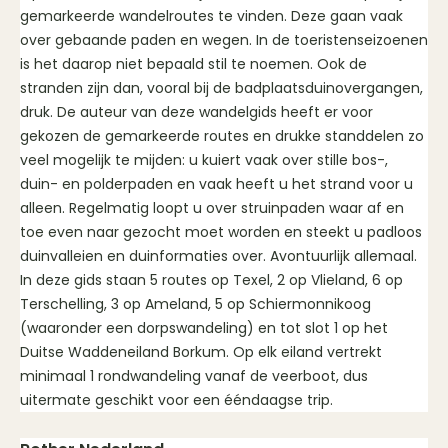
gemarkeerde wandelroutes te vinden. Deze gaan vaak
over gebaande paden en wegen. In de toeristenseizoenen
is het daarop niet bepaald stil te noemen. Ook de
stranden zijn dan, vooral bij de badplaatsduinovergangen,
druk. De auteur van deze wandelgids heeft er voor
gekozen de gemarkeerde routes en drukke standdelen zo
veel mogelijk te mijden: u kuiert vaak over stille bos-,
duin- en polderpaden en vaak heeft u het strand voor u
alleen. Regelmatig loopt u over struinpaden waar af en
toe even naar gezocht moet worden en steekt u padloos
duinvalleien en duinformaties over. Avontuurlijk allemaal.
In deze gids staan 5 routes op Texel, 2 op Vlieland, 6 op
Terschelling, 3 op Ameland, 5 op Schiermonnikoog
(waaronder een dorpswandeling) en tot slot 1 op het
Duitse Waddeneiland Borkum. Op elk eiland vertrekt
minimaal 1 rondwandeling vanaf de veerboot, dus
uitermate geschikt voor een ééndaagse trip.