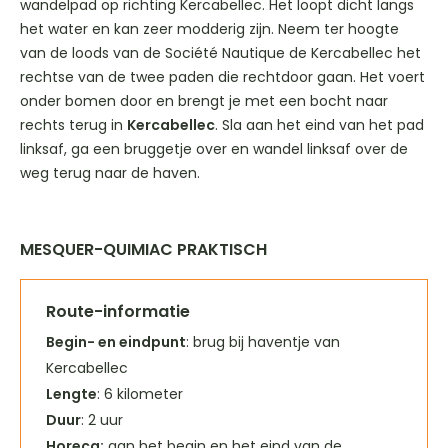
wandelpad op richting Kercabellec. Het loopt dicht langs
het water en kan zeer modderig zijn. Neem ter hoogte
van de loods van de Société Nautique de Kercabellec het
rechtse van de twee paden die rechtdoor gaan. Het voert
onder bomen door en brengt je met een bocht naar
rechts terug in
Kercabellec
. Sla aan het eind van het pad
linksaf, ga een bruggetje over en wandel linksaf over de
weg terug naar de haven.
MESQUER-QUIMIAC PRAKTISCH
Route-informatie
Begin- en eindpunt
: brug bij haventje van
Kercabellec
Lengte
: 6 kilometer
Duur
: 2 uur
Horeca
:
aan het begin en het eind van de