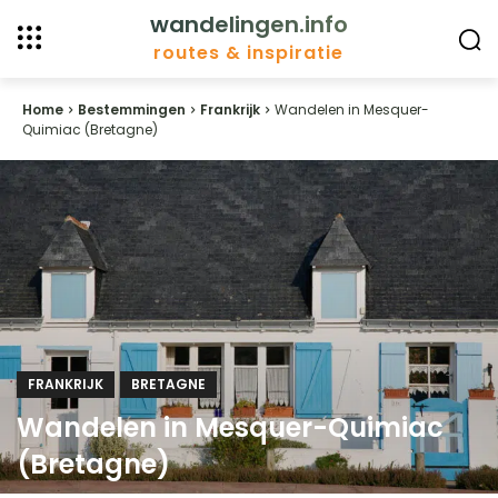
wandelingen.info
routes & inspiratie
Home
Bestemmingen
Frankrijk
Wandelen in Mesquer-
Quimiac (Bretagne)
FRANKRIJK
BRETAGNE
Wandelen in Mesquer-Quimiac
(Bretagne)