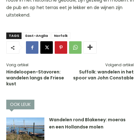
route in het historische gebouw, zijn gezellig en modern. In
de pub en op het terras eet je lekker en de wijnen zijn
uitstekend.
TAGS
East-Anglia
Norfolk
Vorig artikel
Volgend artikel
Hindeloopen-Stavoren:
Suffolk: wandelen in het
wandelen langs de Friese
spoor van John Constable
kust
OOK LEUK
Wandelen rond Blakeney: moeras
en een Hollandse molen