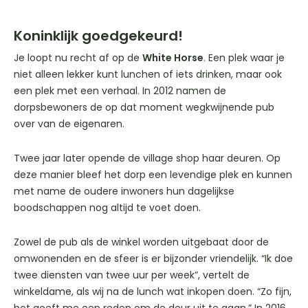
Koninklijk goedgekeurd!
Je loopt nu recht af op de
White Horse
. Een plek waar je
niet alleen lekker kunt lunchen of iets drinken, maar ook
een plek met een verhaal. In 2012 namen de
dorpsbewoners de op dat moment wegkwijnende pub
over van de eigenaren.
Twee jaar later opende de village shop haar deuren. Op
deze manier bleef het dorp een levendige plek en kunnen
met name de oudere inwoners hun dagelijkse
boodschappen nog altijd te voet doen.
Zowel de pub als de winkel worden uitgebaat door de
omwonenden en de sfeer is er bijzonder vriendelijk. “Ik doe
twee diensten van twee uur per week”, vertelt de
winkeldame, als wij na de lunch wat inkopen doen. “Zo fijn,
het geeft me een reden om de deur uit te gaan.” In 2016