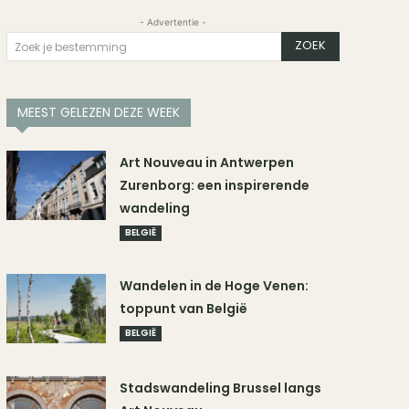
- Advertentie -
ZOEK
Zoek je bestemming
MEEST GELEZEN DEZE WEEK
Art Nouveau in Antwerpen
Zurenborg: een inspirerende
wandeling
BELGIË
Wandelen in de Hoge Venen:
toppunt van België
BELGIË
Stadswandeling Brussel langs