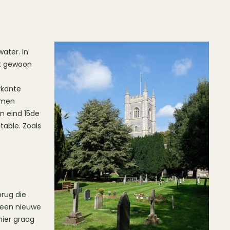
ater. In
gt gewoon
rkante
omen
an eind 15de
table. Zoals
brug die
r een nieuwe
hier graag