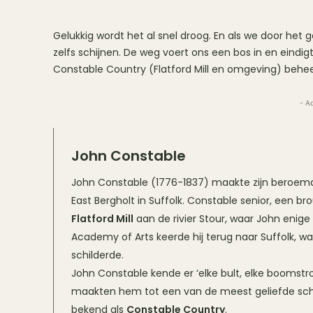
Gelukkig wordt het al snel droog. En als we door het 
zelfs schijnen. De weg voert ons een bos in en eindi
Constable Country (Flatford Mill en omgeving) behee
- A
John Constable
John Constable (1776-1837) maakte zijn beroemds
East Bergholt in Suffolk. Constable senior, een 
Flatford Mill
aan de rivier Stour, waar John enige 
Academy of Arts keerde hij terug naar Suffolk, w
schilderde.
John Constable kende er ‘elke bult, elke boomstro
maakten hem tot een van de meest geliefde schi
bekend als
Constable Country
.