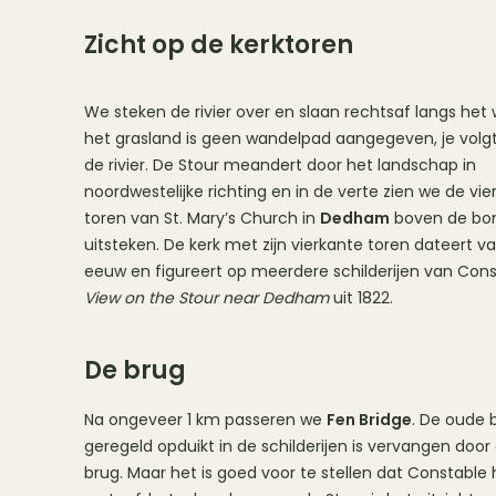
Zicht op de kerktoren
We steken de rivier over en slaan rechtsaf langs het w
het grasland is geen wandelpad aangegeven, je vol
de rivier. De Stour meandert door het landschap in
noordwestelijke richting en in de verte zien we de vie
toren van St. Mary’s Church in
Dedham
boven de b
uitsteken. De kerk met zijn vierkante toren dateert v
eeuw en figureert op meerdere schilderijen van Cons
View on the Stour near Dedham
uit 1822.
De brug
Na ongeveer 1 km passeren we
Fen Bridge
. De oude 
geregeld opduikt in de schilderijen is vervangen doo
brug. Maar het is goed voor te stellen dat Constable 