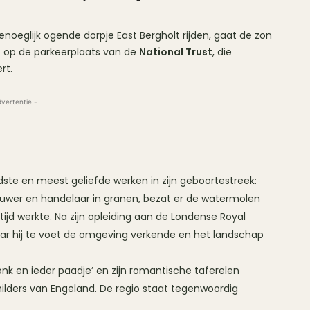
genoeglijk ogende dorpje East Bergholt rijden, gaat de zon
gt op de parkeerplaats van de
National Trust
, die
rt.
dvertentie -
te en meest geliefde werken in zijn geboortestreek:
brouwer en handelaar in granen, bezat er de watermolen
tijd werkte. Na zijn opleiding aan de Londense Royal
aar hij te voet de omgeving verkende en het landschap
nk en ieder paadje’ en zijn romantische taferelen
lders van Engeland. De regio staat tegenwoordig