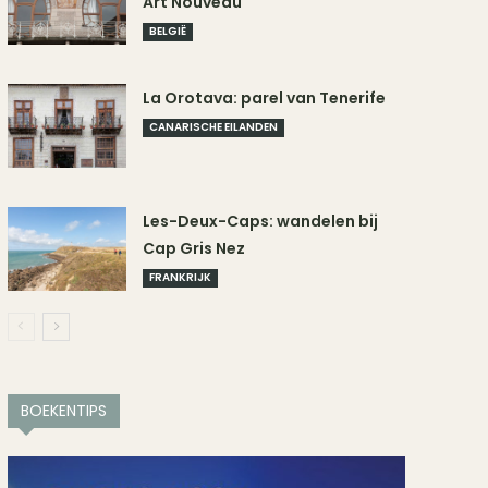
Art Nouveau
BELGIË
La Orotava: parel van Tenerife
CANARISCHE EILANDEN
Les-Deux-Caps: wandelen bij
Cap Gris Nez
FRANKRIJK
BOEKENTIPS