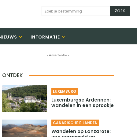
ZOEK
Zoek je bestemming
NIEUWS
INFORMATIE
- Advertentie -
ONTDEK
LUXEMBURG
Luxemburgse Ardennen:
wandelen in een sprookje
CANARISCHE EILANDEN
Wandelen op Lanzarote:
van oergeweld en