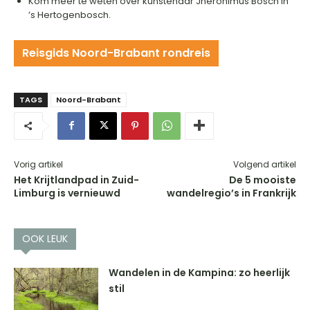
Kom meer te weten over kunstenaar Jheronimus Bosch in
’s Hertogenbosch.
Reisgids Noord-Brabant rondreis
TAGS
Noord-Brabant
Vorig artikel
Volgend artikel
Het Krijtlandpad in Zuid-
De 5 mooiste
Limburg is vernieuwd
wandelregio’s in Frankrijk
OOK LEUK
Wandelen in de Kampina: zo heerlijk
stil