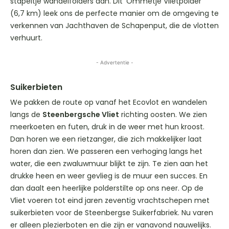
stapeltje wandelfolders aan. Dit ‘Ommetje Vlietpolder’
(6,7 km) leek ons de perfecte manier om de omgeving te
verkennen van Jachthaven de Schapenput, die de vlotten
verhuurt.
- Advertentie -
Suikerbieten
We pakken de route op vanaf het Ecovlot en wandelen
langs de
Steenbergsche Vliet
richting oosten. We zien
meerkoeten en futen, druk in de weer met hun kroost.
Dan horen we een rietzanger, die zich makkelijker laat
horen dan zien. We passeren een verhoging langs het
water, die een zwaluwmuur blijkt te zijn. Te zien aan het
drukke heen en weer gevlieg is de muur een succes. En
dan daalt een heerlijke polderstilte op ons neer. Op de
Vliet voeren tot eind jaren zeventig vrachtschepen met
suikerbieten voor de Steenbergse Suikerfabriek. Nu varen
er alleen plezierboten en die zijn er vanavond nauwelijks.