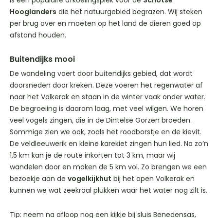
is een populaire afkoelingsplek voor de
Schotse
Hooglanders
die het natuurgebied begrazen. Wij steken
per brug over en moeten op het land de dieren goed op
afstand houden.
Buitendijks mooi
De wandeling voert door buitendijks gebied, dat wordt
doorsneden door kreken. Deze voeren het regenwater af
naar het Volkerak en staan in de winter vaak onder water.
De begroeiing is daarom laag, met veel wilgen. We horen
veel vogels zingen, die in de Dintelse Gorzen broeden.
Sommige zien we ook, zoals het roodborstje en de kievit.
De veldleeuwerik en kleine karekiet zingen hun lied. Na zo’n
1,5 km kan je de route inkorten tot 3 km, maar wij
wandelen door en maken de 5 km vol. Zo brengen we een
bezoekje aan de
vogelkijkhut
bij het open Volkerak en
kunnen we wat zeekraal plukken waar het water nog zilt is.
Tip: neem na afloop nog een kijkje bij sluis Benedensas,