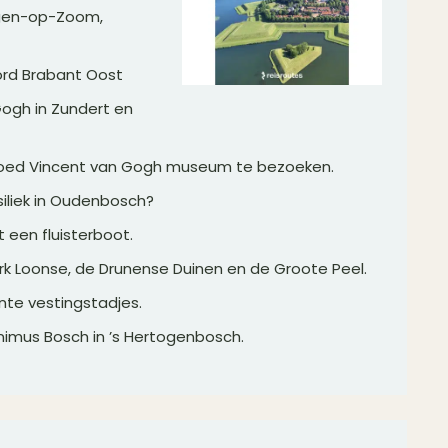
rgen-op-Zoom,
ord Brabant Oost
ogh in Zundert en
oed Vincent van Gogh museum te bezoeken.
siliek in Oudenbosch?
 een fluisterboot.
rk Loonse, de Drunense Duinen en de Groote Peel.
te vestingstadjes.
imus Bosch in ’s Hertogenbosch.