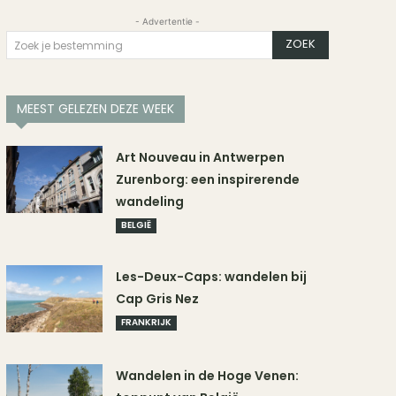
- Advertentie -
ZOEK
Zoek je bestemming
MEEST GELEZEN DEZE WEEK
Art Nouveau in Antwerpen
Zurenborg: een inspirerende
wandeling
BELGIË
Les-Deux-Caps: wandelen bij
Cap Gris Nez
FRANKRIJK
Wandelen in de Hoge Venen: