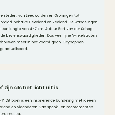
se steden, van Leeuwarden en Groningen tot
oordigd, behalve Flevoland en Zeeland. De wandelingen
en een lengte van 4-7 km. Auteur Bart van der Schagt
de bezienswaardigheden. Dus veel fijne ‘winkelstraten
 gebouwen meer in het voorbij gaan. Cityhoppen
 geactualiseerd.
zijn als het licht uit is
r!’. Dit boek is een inspirerende bundeling met ideeën
derland en Vlaanderen. Van spook- en moordtochten
stere musea.