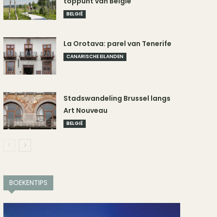
toppunt van België
BELGIË
La Orotava: parel van Tenerife
CANARISCHE EILANDEN
Stadswandeling Brussel langs
Art Nouveau
BELGIË
BOEKENTIPS