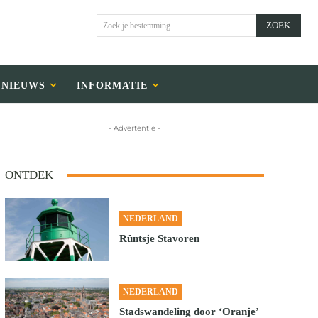
ZOEK
Zoek je bestemming
NIEUWS
INFORMATIE
- Advertentie -
ONTDEK
NEDERLAND
Rûntsje Stavoren
NEDERLAND
Stadswandeling door ‘Oranje’