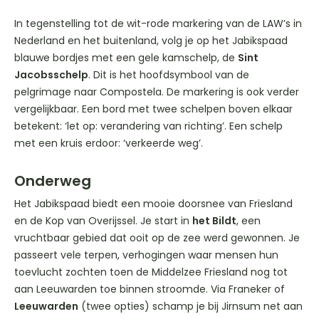
In tegenstelling tot de wit-rode markering van de LAW’s in
Nederland en het buitenland, volg je op het Jabikspaad
blauwe bordjes met een gele kamschelp, de
Sint
Jacobsschelp
. Dit is het hoofdsymbool van de
pelgrimage naar Compostela. De markering is ook verder
vergelijkbaar. Een bord met twee schelpen boven elkaar
betekent: ‘let op: verandering van richting’. Een schelp
met een kruis erdoor: ‘verkeerde weg’.
Onderweg
Het Jabikspaad biedt een mooie doorsnee van Friesland
en de Kop van Overijssel. Je start in
het Bildt
, een
vruchtbaar gebied dat ooit op de zee werd gewonnen. Je
passeert vele terpen, verhogingen waar mensen hun
toevlucht zochten toen de Middelzee Friesland nog tot
aan Leeuwarden toe binnen stroomde. Via Franeker of
Leeuwarden
(twee opties) schamp je bij Jirnsum net aan