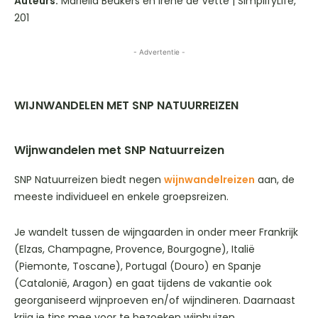
Auteurs:
Mariëlla Beukers en Irene de Vette | SimplifyLife,
201
- Advertentie -
WIJNWANDELEN MET SNP NATUURREIZEN
Wijnwandelen met SNP Natuurreizen
SNP Natuurreizen biedt negen
wijnwandelreizen
aan, de
meeste individueel en enkele groepsreizen.
Je wandelt tussen de wijngaarden in onder meer Frankrijk
(Elzas, Champagne, Provence, Bourgogne), Italië
(Piemonte, Toscane), Portugal (Douro) en Spanje
(Catalonië, Aragon) en gaat tijdens de vakantie ook
georganiseerd wijnproeven en/of wijndineren. Daarnaast
krijg je tips mee voor te bezoeken wijnhuizen.