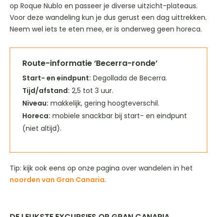
op Roque Nublo en passeer je diverse uitzicht-plateaus.
Voor deze wandeling kun je dus gerust een dag uittrekken.
Neem wel iets te eten mee, er is onderweg geen horeca.
Route-informatie ‘Becerra-ronde’
Start- en eindpunt:
Degollada de Becerra.
Tijd/afstand:
2,5 tot 3 uur.
Niveau:
makkelijk, gering hoogteverschil.
Horeca:
mobiele snackbar bij start- en eindpunt
(niet altijd).
Tip: kijk ook eens op onze pagina over wandelen in het
noorden van Gran Canaria
.
DE LEUKSTE EXCURSIES OP GRAN CANARIA