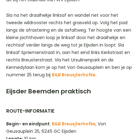
Sla na het draaihekje linksaf en wandel net voor het
tweede wildrooster rechts het grasveld op. Volg het pad
langs de afrastering en de asfaltweg. Ter hoogte van een
kleine jachthaven loop je linksaf door het draaihekje en
rechtsaf verder langs de weg tot je Eijsden in loopt. Sla
linksaf Spriemenstraat in, aan het eind links Kerkstraat en
rechts Breusterstraat. Via het Ursulinenpark en de
Kennedylaan kom je op het Von Geusauplein en ben je op
nummer 25 terug bij
B&B Breusjterhofke
.
Eijsder Beemden praktisch
ROUTE-INFORMATIE
Begin- en eindpunt
:
B&B Breusjterhofke
, Von
Geusauplein 25, 6245 GC Eijsden
Lengte
: 10 km