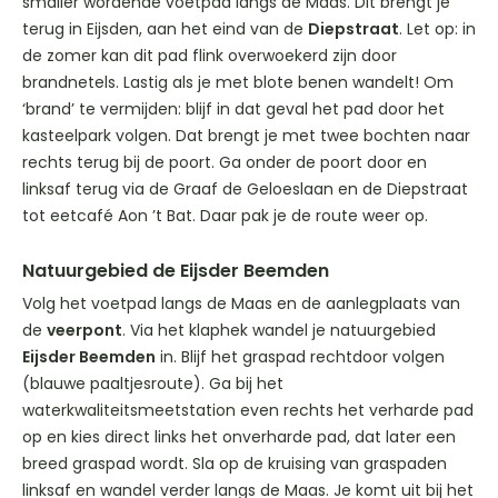
smaller wordende voetpad langs de Maas. Dit brengt je
terug in Eijsden, aan het eind van de
Diepstraat
. Let op: in
de zomer kan dit pad flink overwoekerd zijn door
brandnetels. Lastig als je met blote benen wandelt! Om
‘brand’ te vermijden: blijf in dat geval het pad door het
kasteelpark volgen. Dat brengt je met twee bochten naar
rechts terug bij de poort. Ga onder de poort door en
linksaf terug via de Graaf de Geloeslaan en de Diepstraat
tot eetcafé Aon ’t Bat. Daar pak je de route weer op.
Natuurgebied de Eijsder Beemden
Volg het voetpad langs de Maas en de aanlegplaats van
de
veerpont
. Via het klaphek wandel je natuurgebied
Eijsder Beemden
in. Blijf het graspad rechtdoor volgen
(blauwe paaltjesroute). Ga bij het
waterkwaliteitsmeetstation even rechts het verharde pad
op en kies direct links het onverharde pad, dat later een
breed graspad wordt. Sla op de kruising van graspaden
linksaf en wandel verder langs de Maas. Je komt uit bij het