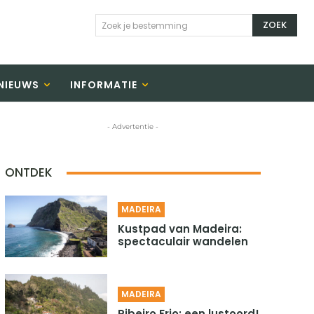
ZOEK
Zoek je bestemming
NIEUWS
INFORMATIE
- Advertentie -
ONTDEK
MADEIRA
Kustpad van Madeira:
spectaculair wandelen
MADEIRA
Ribeiro Frio: een lustoord!