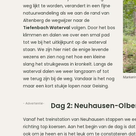
weg lijkt te worden, verandert in een fijne
natuurwandeling als we aan de rand van
Altenberg de wegwijzer naar de
Tiefenbach Waterval
volgen. Door het bos
klimmen en dalen we over een smal pad
tot we bij het uitkijkpunt op de waterval
staan. We zijn hier niet de enige levende
wezens en zien nog net hoe een kleine
slang het struikgewas in kronkelt. Langs de
waterval dalen we weer langzaam af tot
Markeri
we terug zijn bij de weg. Vandaar is het nog
maar een kort stukje lopen naar Geising.
Dag 2: Neuhausen-Olb
- Advertentie-
Vanaf het treinstation van Neuhausen stappen we een
richting top koersen. Aan het begin van de dag is dat fys
ook om je heen en is het leuk om te constateren dat h