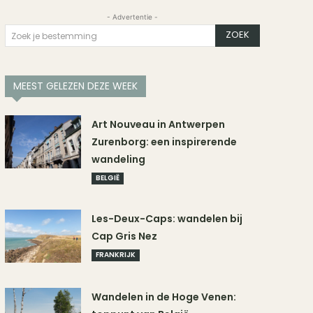
- Advertentie -
ZOEK
Zoek je bestemming
MEEST GELEZEN DEZE WEEK
Art Nouveau in Antwerpen
Zurenborg: een inspirerende
wandeling
BELGIË
Les-Deux-Caps: wandelen bij
Cap Gris Nez
FRANKRIJK
Wandelen in de Hoge Venen: