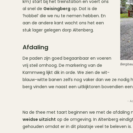
km) start bij het treinstation en voert ons
al snel de
Geisingberg
op. Dat is de
‘hobbel’ die we nu te nemen hebben. En
aan de andere kant wacht ons het een
stuk lager gelegen dorp Altenberg.
Afdaling
De paden zijn goed begaanbaar en voeren
Bergbau
vrij steil omhoog. De markering van de
Kammweg lijkt dik in orde. We zien de wit-
blauw-witte banen zelfs nog vaker dan we ze nodig h
berg vinden we naast een uitkijktoren bovendien een
- A
Na de thee met taart beginnen we met de afdaling n
weidse uitzicht
op de omgeving. In Altenberg eindi
gehouden omdat er in dit plaatsje veel te beleven is.