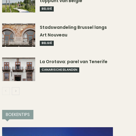
toppunt van België
BELGIË
Stadswandeling Brussel langs
Art Nouveau
BELGIË
La Orotava: parel van Tenerife
CANARISCHE EILANDEN
BOEKENTIPS