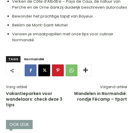
Verken de Côte d’Albâtre – Pays de Caux, de natuur van
Perche en de Orne dankzij duidelijk beschreven autoroutes
Bewonder het prachtige tapijt van Bayeux
Beklim de Mont-Saint-Michel
Verwen je smaakpapillen met onze tips voor culinair
Normandië
TAGS
Normandië
Vorig artikel
Volgend artikel
Vakantieparken voor
Wandelen in Normandië:
wandelaars: check deze 3
rondje Fécamp – Yport
tips
OOK LEUK