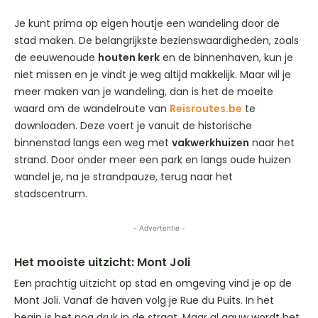
Je kunt prima op eigen houtje een wandeling door de
stad maken. De belangrijkste bezienswaardigheden, zoals
de eeuwenoude
houten kerk
en de binnenhaven, kun je
niet missen en je vindt je weg altijd makkelijk. Maar wil je
meer maken van je wandeling, dan is het de moeite
waard om de wandelroute van
Reisroutes.be
te
downloaden. Deze voert je vanuit de historische
binnenstad langs een weg met
vakwerkhuizen
naar het
strand. Door onder meer een park en langs oude huizen
wandel je, na je strandpauze, terug naar het
stadscentrum.
- Advertentie -
Het mooiste uitzicht: Mont Joli
Een prachtig uitzicht op stad en omgeving vind je op de
Mont Joli. Vanaf de haven volg je Rue du Puits. In het
begin is het nog druk in de straat. Maar al gauw wordt het