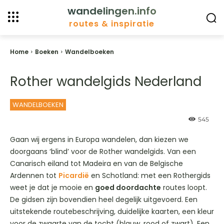
wandelingen.info
routes & inspiratie
Home
Boeken
Wandelboeken
Rother wandelgids Nederland
WANDELBOEKEN
545
Gaan wij ergens in Europa wandelen, dan kiezen we
doorgaans ‘blind’ voor de Rother wandelgids. Van een
Canarisch eiland tot Madeira en van de Belgische
Ardennen tot
Picardië
en Schotland: met een Rothergids
weet je dat je mooie en
goed doordachte
routes loopt.
De gidsen zijn bovendien heel degelijk uitgevoerd. Een
uitstekende routebeschrijving, duidelijke kaarten, een kleur
voor de zwaarte van de tocht (blauw, rood of zwart). Een