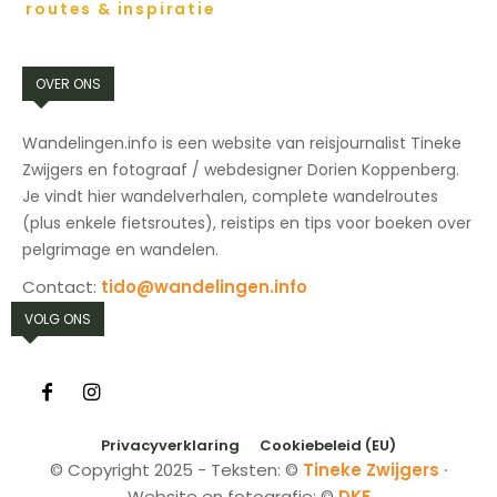
routes & inspiratie
OVER ONS
Wandelingen.info is een website van reisjournalist Tineke
Zwijgers en fotograaf / webdesigner Dorien Koppenberg.
Je vindt hier wandelverhalen, complete wandelroutes
(plus enkele fietsroutes), reistips en tips voor boeken over
pelgrimage en wandelen.
Contact:
tido@wandelingen.info
VOLG ONS
Privacyverklaring
Cookiebeleid (EU)
© Copyright 2025 - Teksten: ©
Tineke Zwijgers
∙
Website en fotografie: ©
DKF