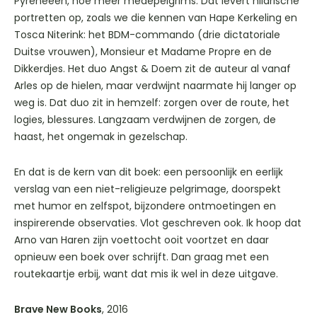
Pyreneeën, hoe meer medepelgrims. Dat levert hilarische
portretten op, zoals we die kennen van Hape Kerkeling en
Tosca Niterink: het BDM-commando (drie dictatoriale
Duitse vrouwen), Monsieur et Madame Propre en de
Dikkerdjes. Het duo Angst & Doem zit de auteur al vanaf
Arles op de hielen, maar verdwijnt naarmate hij langer op
weg is. Dat duo zit in hemzelf: zorgen over de route, het
logies, blessures. Langzaam verdwijnen de zorgen, de
haast, het ongemak in gezelschap.
En dat is de kern van dit boek: een persoonlijk en eerlijk
verslag van een niet-religieuze pelgrimage, doorspekt
met humor en zelfspot, bijzondere ontmoetingen en
inspirerende observaties. Vlot geschreven ook. Ik hoop dat
Arno van Haren zijn voettocht ooit voortzet en daar
opnieuw een boek over schrijft. Dan graag met een
routekaartje erbij, want dat mis ik wel in deze uitgave.
Brave New Books
, 2016